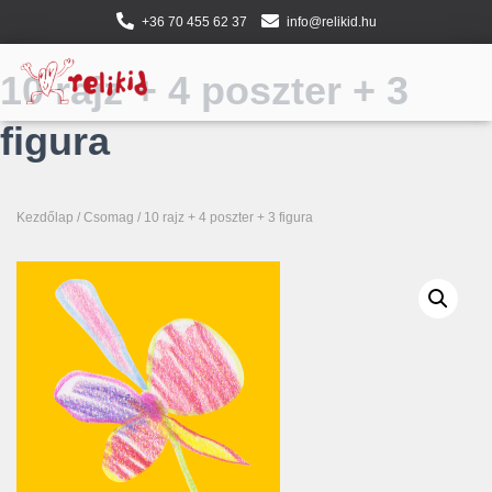
+36 70 455 62 37
info@relikid.hu
10 rajz + 4 poszter + 3
figura
Kezdőlap
/
Csomag
/ 10 rajz + 4 poszter + 3 figura