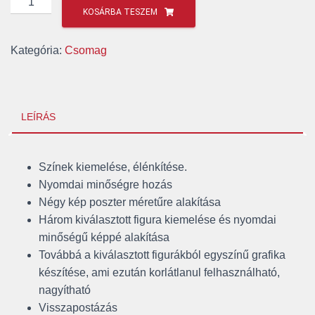
KOSÁRBA TESZEM
rajz
+
Kategória:
Csomag
4
poszter
+
3
LEÍRÁS
figura
mennyiség
Színek kiemelése, élénkítése.
Nyomdai minőségre hozás
Négy kép poszter méretűre alakítása
Három kiválasztott figura kiemelése és nyomdai
minőségű képpé alakítása
Továbbá a kiválasztott figurákból egyszínű grafika
készítése, ami ezután korlátlanul felhasználható,
nagyítható
Visszapostázás