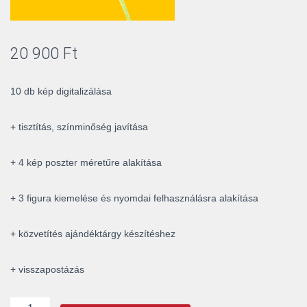
20 900
Ft
10 db kép digitalizálása
+ tisztítás, színminőség javítása
+ 4 kép poszter méretűre alakítása
+ 3 figura kiemelése és nyomdai felhasználásra alakítása
+ közvetítés ajándéktárgy készítéshez
+ visszapostázás
10