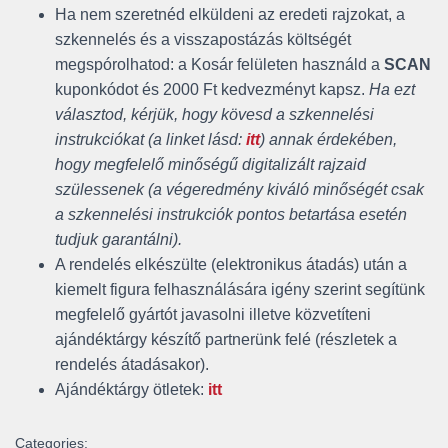
Ha nem szeretnéd elküldeni az eredeti rajzokat, a
szkennelés és a visszapostázás költségét
megspórolhatod: a Kosár felületen használd a
SCAN
kuponkódot és 2000 Ft kedvezményt kapsz.
Ha ezt
választod, kérjük, hogy kövesd a szkennelési
instrukciókat (a linket lásd:
itt
) annak érdekében,
hogy megfelelő minőségű digitalizált rajzaid
szülessenek (a végeredmény kiváló minőségét csak
a szkennelési instrukciók pontos betartása esetén
tudjuk garantálni).
A rendelés elkészülte (elektronikus átadás) után a
kiemelt figura felhasználására igény szerint segítünk
megfelelő gyártót javasolni
illetve közvetíteni
ajándéktárgy készítő partnerünk felé (részletek a
rendelés átadásakor).
Ajándéktárgy ötletek:
itt
Categories: